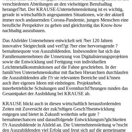
verschiedenen Abteilungen an den vielseitigen Berufsalltag
herangef?hrt. Der KRAUSE-Unternehmensleitung ist es wichtig,
gerade in wirtschaftlich angespannten Situationen, wie der aktuell
immer noch andauernden Corona-Pandemie, jungen Menschen eine
berufliche Perspektive zu geben und gleichzeitig das Know-how
nachhaltig auszubauen.
Das Alsfelder Unternehmen entwickelt seit ?ber 120 Jahren
innovative Steigtechnik und verf?gt ?ber eine hervorragende ?
bernahmequote von Auszubildenden. Insbesondere hat sich das
Familienunternehmen die Umsetzung von Digitalisierungsprojekten
sowie die Entwicklung und Fertigung von individuellen
Leichtmetallkonstruktionen auf die Fahne geschrieben. In der
famili?ren Unternehmenskultur mit flachen Hierarchien durchlaufen
die Auszubildenden alle f?r sie relevanten Bereiche und k?nnen
auch ihre eigenen Ideen mit einbringen. Projektarbeit,
innerbetriebliche Schulungen und Eventdurchf?hrungen runden das
Gesamtpaket der Ausbildung bei KRAUSE ab.
KRAUSE blickt auch in diesen wirtschaftlich herausfordernden
Zeiten mit Zuversicht der zuk?nftigen Gesch?ftsentwicklung
entgegen und bietet in Zukunft weiterhin sehr gute ?
bernahmechancen und darauffolgende Entwicklungsm?glichkeiten
f?r Auszubildende in Alsfeld an. Die Unternehmensleitung w?nscht
den Auszubildenden viel Erfolg und freut sich auf die gemeinsame