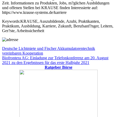
Zeit. Informationen zu Produkten, Jobs, m?glichen Ausbildungen
und offenen Stellen bei KRAUSE finden Interessierte auf:
https://www.krause-systems.de/karriere
Keywords:KRAUSE, Auszubildende, Azubi, Praktikanten,
Praktikum, Ausbildung, Karriere, Zukunft, Berufsanf?nger, Leitern,
Ger?ste, Arbeitssicherheit
Beitragsnavigation
Vorheriger
Deutsche Lichtmiete und Fischer Akkumulatorentechnik
Beitrag:
vereinbaren Kooperation
Nächster
Biofrontera AG: Einladung zur Telefonkonferenz am 20. August
Beitrag:
2021 zu den Ergebnissen für das erste Halbjahr 2021
Ratgeber Börse