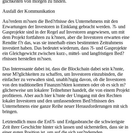
glichkeiten von morgen zu finden.
Ausfall der Kommunikation
Au?erdem m?ssen die Bed?rfnisse des Unternehmens mit den
Erwartungen der Investoren in Einklang gebracht werden. ?l- und
Gasprojekte sind in der Regel auf Investoren angewiesen, um mit
dem Projekt fortfahren zu k?nnen, aber die Investoren erwarten eine
Rendite f?r das, was sie innerhalb eines bestimmten Zeitrahmens
investiert haben. Das bedeutet wiederum, dass ?l- und Gasprojekte
ein Gleichgewicht zwischen kurz-, mittel- und langfristigen Bed?
rfnissen herstellen m?ssen.
Das Interessante dabei ist, dass die Blockchain dabei sein k?nnte,
neue M?glichkeiten zu schaffen, um Investoren einzubinden, die
einfacher zu verwalten sind, unabh?ngig davon, ob die Investoren
von den traditionellen Finanzm?rkten kommen oder ob es sich m?
glicherweise um lokalere Teilnehmer handelt, die von einem Projekt
profitieren. Aber auch hier k?nnte der Umgang mit den Rechten
lokaler Investoren und den umfassenderen Bed?rfnissen des
Unternehmens eine ganze Reihe neuer Herausforderungen mit sich
bringen.
Letztendlich muss die Erd?l- und Erdgasbranche die schwierigste
Zeit ihrer Geschichte hinter sich lassen und sicherstellen, dass sie in
einer guten Position ist, um auf die sich ver?ndernden