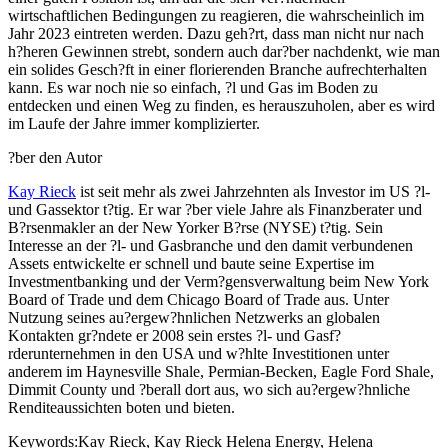
wirtschaftlichen Bedingungen zu reagieren, die wahrscheinlich im
Jahr 2023 eintreten werden. Dazu geh?rt, dass man nicht nur nach
h?heren Gewinnen strebt, sondern auch dar?ber nachdenkt, wie man
ein solides Gesch?ft in einer florierenden Branche aufrechterhalten
kann. Es war noch nie so einfach, ?l und Gas im Boden zu
entdecken und einen Weg zu finden, es herauszuholen, aber es wird
im Laufe der Jahre immer komplizierter.
?ber den Autor
Kay Rieck
ist seit mehr als zwei Jahrzehnten als Investor im US ?l-
und Gassektor t?tig. Er war ?ber viele Jahre als Finanzberater und
B?rsenmakler an der New Yorker B?rse (NYSE) t?tig. Sein
Interesse an der ?l- und Gasbranche und den damit verbundenen
Assets entwickelte er schnell und baute seine Expertise im
Investmentbanking und der Verm?gensverwaltung beim New York
Board of Trade und dem Chicago Board of Trade aus. Unter
Nutzung seines au?ergew?hnlichen Netzwerks an globalen
Kontakten gr?ndete er 2008 sein erstes ?l- und Gasf?
rderunternehmen in den USA und w?hlte Investitionen unter
anderem im Haynesville Shale, Permian-Becken, Eagle Ford Shale,
Dimmit County und ?berall dort aus, wo sich au?ergew?hnliche
Renditeaussichten boten und bieten.
Keywords:Kay Rieck, Kay Rieck Helena Energy, Helena