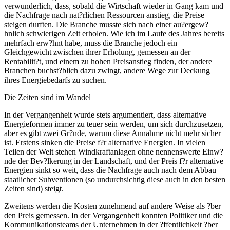
verwunderlich, dass, sobald die Wirtschaft wieder in Gang kam und
die Nachfrage nach nat?rlichen Ressourcen anstieg, die Preise
steigen durften. Die Branche musste sich nach einer au?ergew?
hnlich schwierigen Zeit erholen. Wie ich im Laufe des Jahres bereits
mehrfach erw?hnt habe, muss die Branche jedoch ein
Gleichgewicht zwischen ihrer Erholung, gemessen an der
Rentabilit?t, und einem zu hohen Preisanstieg finden, der andere
Branchen buchst?blich dazu zwingt, andere Wege zur Deckung
ihres Energiebedarfs zu suchen.
Die Zeiten sind im Wandel
In der Vergangenheit wurde stets argumentiert, dass alternative
Energieformen immer zu teuer sein werden, um sich durchzusetzen,
aber es gibt zwei Gr?nde, warum diese Annahme nicht mehr sicher
ist. Erstens sinken die Preise f?r alternative Energien. In vielen
Teilen der Welt stehen Windkraftanlagen ohne nennenswerte Einw?
nde der Bev?lkerung in der Landschaft, und der Preis f?r alternative
Energien sinkt so weit, dass die Nachfrage auch nach dem Abbau
staatlicher Subventionen (so undurchsichtig diese auch in den besten
Zeiten sind) steigt.
Zweitens werden die Kosten zunehmend auf andere Weise als ?ber
den Preis gemessen. In der Vergangenheit konnten Politiker und die
Kommunikationsteams der Unternehmen in der ?ffentlichkeit ?ber