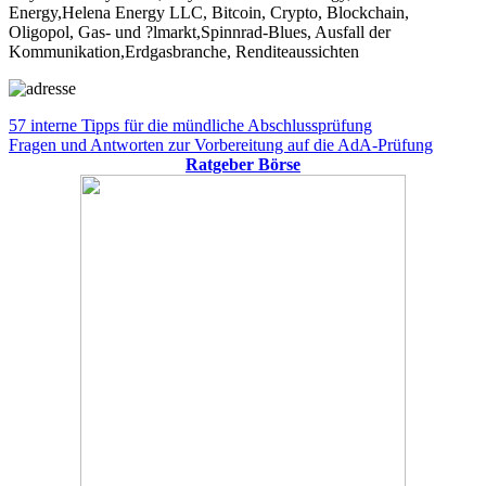
Energy,Helena Energy LLC, Bitcoin, Crypto, Blockchain,
Oligopol, Gas- und ?lmarkt,Spinnrad-Blues, Ausfall der
Kommunikation,Erdgasbranche, Renditeaussichten
Beitragsnavigation
Vorheriger
57 interne Tipps für die mündliche Abschlussprüfung
Beitrag:
Nächster
Fragen und Antworten zur Vorbereitung auf die AdA-Prüfung
Beitrag:
Ratgeber Börse