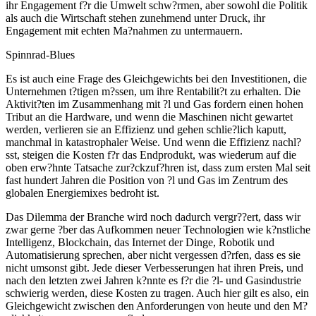
ihr Engagement f?r die Umwelt schw?rmen, aber sowohl die Politik
als auch die Wirtschaft stehen zunehmend unter Druck, ihr
Engagement mit echten Ma?nahmen zu untermauern.
Spinnrad-Blues
Es ist auch eine Frage des Gleichgewichts bei den Investitionen, die
Unternehmen t?tigen m?ssen, um ihre Rentabilit?t zu erhalten. Die
Aktivit?ten im Zusammenhang mit ?l und Gas fordern einen hohen
Tribut an die Hardware, und wenn die Maschinen nicht gewartet
werden, verlieren sie an Effizienz und gehen schlie?lich kaputt,
manchmal in katastrophaler Weise. Und wenn die Effizienz nachl?
sst, steigen die Kosten f?r das Endprodukt, was wiederum auf die
oben erw?hnte Tatsache zur?ckzuf?hren ist, dass zum ersten Mal seit
fast hundert Jahren die Position von ?l und Gas im Zentrum des
globalen Energiemixes bedroht ist.
Das Dilemma der Branche wird noch dadurch vergr??ert, dass wir
zwar gerne ?ber das Aufkommen neuer Technologien wie k?nstliche
Intelligenz, Blockchain, das Internet der Dinge, Robotik und
Automatisierung sprechen, aber nicht vergessen d?rfen, dass es sie
nicht umsonst gibt. Jede dieser Verbesserungen hat ihren Preis, und
nach den letzten zwei Jahren k?nnte es f?r die ?l- und Gasindustrie
schwierig werden, diese Kosten zu tragen. Auch hier gilt es also, ein
Gleichgewicht zwischen den Anforderungen von heute und den M?