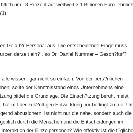
htlich um 13 Prozent auf weltweit 3,1 Billionen Euro. ?hnlic
(1)
ten Geld f?r Personal aus. Die entscheidende Frage muss
ourcen derzeit ein?“, so Dr. Daniel Nummer – Gesch?ftsf?
r alle wissen, gar nicht so einfach. Von der pers?nlichen
sehen, sollte der Kenntnisstand eines Unternehmens eine
?tzung bildet die Grundlage. Die Einsch?tzung beruht meist
 hat mit der zuk?nftigen Entwicklung nur bedingt zu tun. U
igernd abzusichern, ist nicht nur die nahe, sondern auch die
?geblich durch die Menschen und die Entscheidungen im
Interaktion der Einzelpersonen? Wie effektiv ist die t?glich