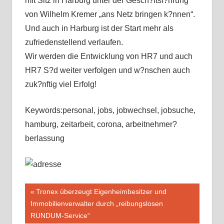
mit Sitz in Harburg unter der Gesch?ftsf?hrung
von Wilhelm Kremer „ans Netz bringen k?nnen“.
Und auch in Harburg ist der Start mehr als
zufriedenstellend verlaufen.
Wir werden die Entwicklung von HR7 und auch
HR7 S?d weiter verfolgen und w?nschen auch
zuk?nftig viel Erfolg!
Keywords:personal, jobs, jobwechsel, jobsuche,
hamburg, zeitarbeit, corona, arbeitnehmer?
berlassung
Beitragsnavigation
Vorheriger
Tronex überzeugt Eigenheimbesitzer und
Beitrag:
Immobilienverwalter durch „reibungslosen
RUNDUM-Service“