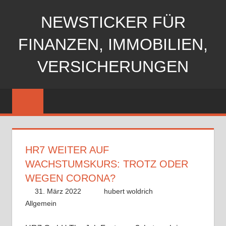
Zum
NEWSTICKER FÜR
Inhalt
springen
FINANZEN, IMMOBILIEN,
VERSICHERUNGEN
HR7 WEITER AUF
WACHSTUMSKURS: TROTZ ODER
WEGEN CORONA?
31. März 2022
hubert woldrich
Allgemein