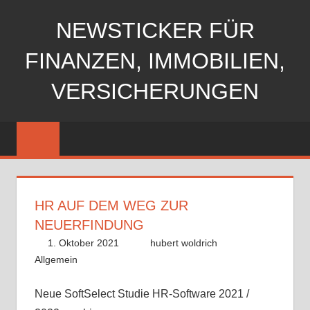
Zum
NEWSTICKER FÜR
Inhalt
springen
FINANZEN, IMMOBILIEN,
VERSICHERUNGEN
HR AUF DEM WEG ZUR
NEUERFINDUNG
1. Oktober 2021
hubert woldrich
Allgemein
Neue SoftSelect Studie HR-Software 2021 /