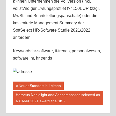
k?nnen Unternehmen die Vollversion (inkl.
vollst?ndiger L?sungsprofile) f?r 150EUR (zzgl.
MwSt. und Bereitstellungspauschale) oder die
kostenfreie Management Summary der
SoftSelect HR-Software Studie 2021/2022
anfordern.
Keywords:hr-software, it-trends, personalwesen,
software, hr, hr trends
Beitragsnavigation
Vorheriger
Neuer Standort in Leimen
Beitrag:
Nächster
Heraeus Noblelight and Addcomposites selected as
Beitrag:
a CAMX 2021 award finalist!