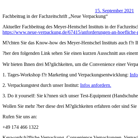
15. September 2021
Fachbeitrag in der Fachzeitschrift „Neue Verpackung“
Aktueller Fachbeitrag des Meyer-Hentschel Instituts in der Fachzeit
https://www.neue-verpackung.de/67415/anforderungen-an-hoefliche
M?chten Sie das Know-how des Meyer-Hentschel Instituts auch f?r 
?ber den folgenden Link sehen Sie einen kurzen Ausschnitt aus eine
Wir bieten Ihnen drei M?glichkeiten, um die Convenience einer Verpa
1. Tages-Workshop f?r Marketing und Verpackungsentwicklung:
Info
2. Verpackungstest durch unser Institut:
Infos anfordern.
3. Do it yourself: Sie k?nnen sich unser Test-Equipment (Handschuhe,
Wollen Sie mehr ?ber diese drei M?glichkeiten erfahren oder sind Sie ni
Rufen Sie uns an:
+49 174 466 1322
Keywords:h?fliche Verpackung, Convenience Verpackungen, Verpac