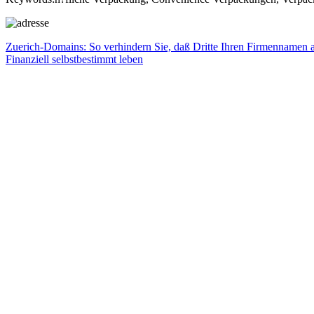
Beitragsnavigation
Vorheriger
Zuerich-Domains: So verhindern Sie, daß Dritte Ihren Firmennamen
Beitrag:
Nächster
Finanziell selbstbestimmt leben
Beitrag: