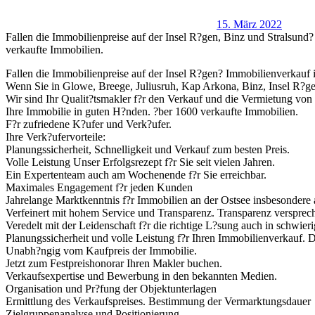
15. März 2022
Fallen die Immobilienpreise auf der Insel R?gen, Binz und Stralsun
verkaufte Immobilien.
Fallen die Immobilienpreise auf der Insel R?gen? Immobilienverkauf i
Wenn Sie in Glowe, Breege, Juliusruh, Kap Arkona, Binz, Insel R?g
Wir sind Ihr Qualit?tsmakler f?r den Verkauf und die Vermietung von
Ihre Immobilie in guten H?nden. ?ber 1600 verkaufte Immobilien.
F?r zufriedene K?ufer und Verk?ufer.
Ihre Verk?ufervorteile:
Planungssicherheit, Schnelligkeit und Verkauf zum besten Preis.
Volle Leistung Unser Erfolgsrezept f?r Sie seit vielen Jahren.
Ein Expertenteam auch am Wochenende f?r Sie erreichbar.
Maximales Engagement f?r jeden Kunden
Jahrelange Marktkenntnis f?r Immobilien an der Ostsee insbesondere 
Verfeinert mit hohem Service und Transparenz. Transparenz verspreche
Veredelt mit der Leidenschaft f?r die richtige L?sung auch in schwieri
Planungssicherheit und volle Leistung f?r Ihren Immobilienverkauf. D
Unabh?ngig vom Kaufpreis der Immobilie.
Jetzt zum Festpreishonorar Ihren Makler buchen.
Verkaufsexpertise und Bewerbung in den bekannten Medien.
Organisation und Pr?fung der Objektunterlagen
Ermittlung des Verkaufspreises. Bestimmung der Vermarktungsdauer
Zielgruppenanalyse und Positionierung