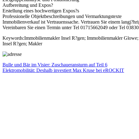
Aufbereitung und Expos?
Erstellung eines hochwertigen Expos?s
Professionelle Objektbeschreibungen und Vermarktungstexte
Immobilienverkauf ist Vertrauenssache. Vertrauen Sie einem langj?hr
Vereinbaren Sie einen Termin unter Tel 01715662049 oder Tel 0383
Keywords:Immobilienmakler Insel R?gen; Immobilienmakler Glowe; 
Insel R?gen; Makler
Beitragsnavigation
Vorheriger
Bulle und Bär im Visier: Zuschaueransturm auf Teil 6
Beitrag:
Nächster
Elektromobilität: Deshalb investiert Max Kruse bei eROCKIT
Beitrag: