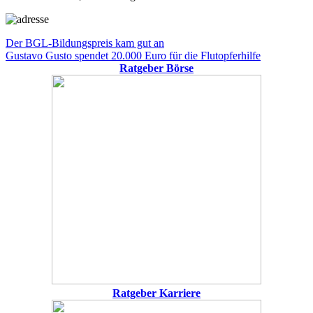
Beitragsnavigation
Vorheriger
Der BGL-Bildungspreis kam gut an
Beitrag:
Nächster
Gustavo Gusto spendet 20.000 Euro für die Flutopferhilfe
Beitrag:
Ratgeber Börse
Ratgeber Karriere