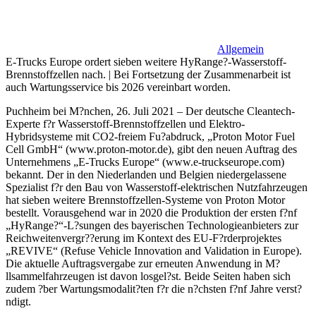
Allgemein
E-Trucks Europe ordert sieben weitere HyRange?-Wasserstoff-
Brennstoffzellen nach. | Bei Fortsetzung der Zusammenarbeit ist
auch Wartungsservice bis 2026 vereinbart worden.
Puchheim bei M?nchen, 26. Juli 2021 – Der deutsche Cleantech-
Experte f?r Wasserstoff-Brennstoffzellen und Elektro-
Hybridsysteme mit CO2-freiem Fu?abdruck, „Proton Motor Fuel
Cell GmbH“ (www.proton-motor.de), gibt den neuen Auftrag des
Unternehmens „E-Trucks Europe“ (www.e-truckseurope.com)
bekannt. Der in den Niederlanden und Belgien niedergelassene
Spezialist f?r den Bau von Wasserstoff-elektrischen Nutzfahrzeugen
hat sieben weitere Brennstoffzellen-Systeme von Proton Motor
bestellt. Vorausgehend war in 2020 die Produktion der ersten f?nf
„HyRange?“-L?sungen des bayerischen Technologieanbieters zur
Reichweitenvergr??erung im Kontext des EU-F?rderprojektes
„REVIVE“ (Refuse Vehicle Innovation and Validation in Europe).
Die aktuelle Auftragsvergabe zur erneuten Anwendung in M?
llsammelfahrzeugen ist davon losgel?st. Beide Seiten haben sich
zudem ?ber Wartungsmodalit?ten f?r die n?chsten f?nf Jahre verst?
ndigt.