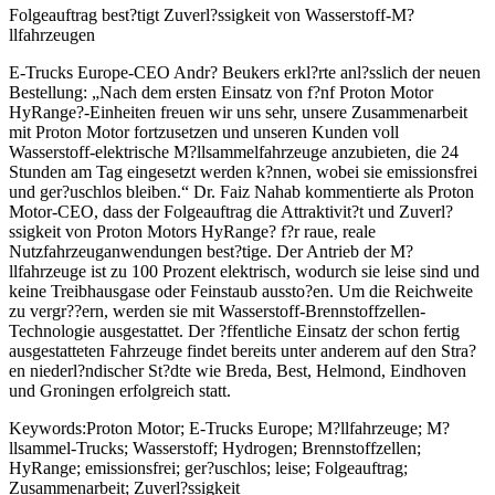
Folgeauftrag best?tigt Zuverl?ssigkeit von Wasserstoff-M?
llfahrzeugen
E-Trucks Europe-CEO Andr? Beukers erkl?rte anl?sslich der neuen
Bestellung: „Nach dem ersten Einsatz von f?nf Proton Motor
HyRange?-Einheiten freuen wir uns sehr, unsere Zusammenarbeit
mit Proton Motor fortzusetzen und unseren Kunden voll
Wasserstoff-elektrische M?llsammelfahrzeuge anzubieten, die 24
Stunden am Tag eingesetzt werden k?nnen, wobei sie emissionsfrei
und ger?uschlos bleiben.“ Dr. Faiz Nahab kommentierte als Proton
Motor-CEO, dass der Folgeauftrag die Attraktivit?t und Zuverl?
ssigkeit von Proton Motors HyRange? f?r raue, reale
Nutzfahrzeuganwendungen best?tige. Der Antrieb der M?
llfahrzeuge ist zu 100 Prozent elektrisch, wodurch sie leise sind und
keine Treibhausgase oder Feinstaub aussto?en. Um die Reichweite
zu vergr??ern, werden sie mit Wasserstoff-Brennstoffzellen-
Technologie ausgestattet. Der ?ffentliche Einsatz der schon fertig
ausgestatteten Fahrzeuge findet bereits unter anderem auf den Stra?
en niederl?ndischer St?dte wie Breda, Best, Helmond, Eindhoven
und Groningen erfolgreich statt.
Keywords:Proton Motor; E-Trucks Europe; M?llfahrzeuge; M?
llsammel-Trucks; Wasserstoff; Hydrogen; Brennstoffzellen;
HyRange; emissionsfrei; ger?uschlos; leise; Folgeauftrag;
Zusammenarbeit; Zuverl?ssigkeit