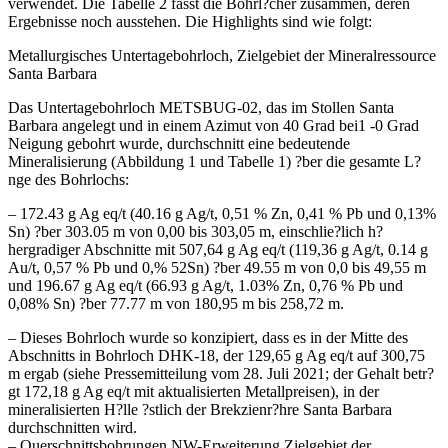
verwendet. Die Tabelle 2 fasst die Bohrl?cher zusammen, deren
Ergebnisse noch ausstehen. Die Highlights sind wie folgt:
Metallurgisches Untertagebohrloch, Zielgebiet der Mineralressource
Santa Barbara
Das Untertagebohrloch METSBUG-02, das im Stollen Santa
Barbara angelegt und in einem Azimut von 40 Grad bei1 -0 Grad
Neigung gebohrt wurde, durchschnitt eine bedeutende
Mineralisierung (Abbildung 1 und Tabelle 1) ?ber die gesamte L?
nge des Bohrlochs:
– 172.43 g Ag eq/t (40.16 g Ag/t, 0,51 % Zn, 0,41 % Pb und 0,13%
Sn) ?ber 303.05 m von 0,00 bis 303,05 m, einschlie?lich h?
hergradiger Abschnitte mit 507,64 g Ag eq/t (119,36 g Ag/t, 0.14 g
Au/t, 0,57 % Pb und 0,% 52Sn) ?ber 49.55 m von 0,0 bis 49,55 m
und 196.67 g Ag eq/t (66.93 g Ag/t, 1.03% Zn, 0,76 % Pb und
0,08% Sn) ?ber 77.77 m von 180,95 m bis 258,72 m.
– Dieses Bohrloch wurde so konzipiert, dass es in der Mitte des
Abschnitts in Bohrloch DHK-18, der 129,65 g Ag eq/t auf 300,75
m ergab (siehe Pressemitteilung vom 28. Juli 2021; der Gehalt betr?
gt 172,18 g Ag eq/t mit aktualisierten Metallpreisen), in der
mineralisierten H?lle ?stlich der Brekzienr?hre Santa Barbara
durchschnitten wird.
– Querschnittsbohrungen NW-Erweiterung Zielgebiet der