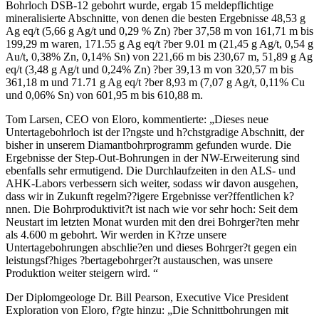
Bohrloch DSB-12 gebohrt wurde, ergab 15 meldepflichtige
mineralisierte Abschnitte, von denen die besten Ergebnisse 48,53 g
Ag eq/t (5,66 g Ag/t und 0,29 % Zn) ?ber 37,58 m von 161,71 m bis
199,29 m waren, 171.55 g Ag eq/t ?ber 9.01 m (21,45 g Ag/t, 0,54 g
Au/t, 0,38% Zn, 0,14% Sn) von 221,66 m bis 230,67 m, 51,89 g Ag
eq/t (3,48 g Ag/t und 0,24% Zn) ?ber 39,13 m von 320,57 m bis
361,18 m und 71.71 g Ag eq/t ?ber 8,93 m (7,07 g Ag/t, 0,11% Cu
und 0,06% Sn) von 601,95 m bis 610,88 m.
Tom Larsen, CEO von Eloro, kommentierte: „Dieses neue
Untertagebohrloch ist der l?ngste und h?chstgradige Abschnitt, der
bisher in unserem Diamantbohrprogramm gefunden wurde. Die
Ergebnisse der Step-Out-Bohrungen in der NW-Erweiterung sind
ebenfalls sehr ermutigend. Die Durchlaufzeiten in den ALS- und
AHK-Labors verbessern sich weiter, sodass wir davon ausgehen,
dass wir in Zukunft regelm??igere Ergebnisse ver?ffentlichen k?
nnen. Die Bohrproduktivit?t ist nach wie vor sehr hoch: Seit dem
Neustart im letzten Monat wurden mit den drei Bohrger?ten mehr
als 4.600 m gebohrt. Wir werden in K?rze unsere
Untertagebohrungen abschlie?en und dieses Bohrger?t gegen ein
leistungsf?higes ?bertagebohrger?t austauschen, was unsere
Produktion weiter steigern wird. “
Der Diplomgeologe Dr. Bill Pearson, Executive Vice President
Exploration von Eloro, f?gte hinzu: „Die Schnittbohrungen mit