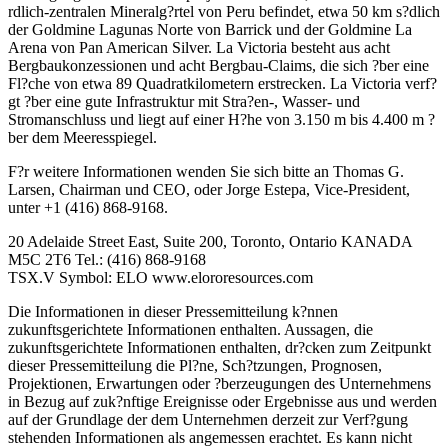
rdlich-zentralen Mineralg?rtel von Peru befindet, etwa 50 km s?dlich
der Goldmine Lagunas Norte von Barrick und der Goldmine La
Arena von Pan American Silver. La Victoria besteht aus acht
Bergbaukonzessionen und acht Bergbau-Claims, die sich ?ber eine
Fl?che von etwa 89 Quadratkilometern erstrecken. La Victoria verf?
gt ?ber eine gute Infrastruktur mit Stra?en-, Wasser- und
Stromanschluss und liegt auf einer H?he von 3.150 m bis 4.400 m ?
ber dem Meeresspiegel.
F?r weitere Informationen wenden Sie sich bitte an Thomas G.
Larsen, Chairman und CEO, oder Jorge Estepa, Vice-President,
unter +1 (416) 868-9168.
20 Adelaide Street East, Suite 200, Toronto, Ontario KANADA
M5C 2T6 Tel.: (416) 868-9168
TSX.V Symbol: ELO www.elororesources.com
Die Informationen in dieser Pressemitteilung k?nnen
zukunftsgerichtete Informationen enthalten. Aussagen, die
zukunftsgerichtete Informationen enthalten, dr?cken zum Zeitpunkt
dieser Pressemitteilung die Pl?ne, Sch?tzungen, Prognosen,
Projektionen, Erwartungen oder ?berzeugungen des Unternehmens
in Bezug auf zuk?nftige Ereignisse oder Ergebnisse aus und werden
auf der Grundlage der dem Unternehmen derzeit zur Verf?gung
stehenden Informationen als angemessen erachtet. Es kann nicht