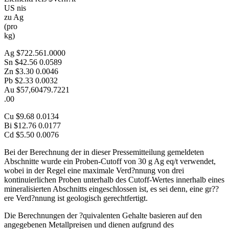
US nis
zu Ag
(pro
kg)
Ag $722.561.0000
Sn $42.56 0.0589
Zn $3.30 0.0046
Pb $2.33 0.0032
Au $57,60479.7221
.00
Cu $9.68 0.0134
Bi $12.76 0.0177
Cd $5.50 0.0076
Bei der Berechnung der in dieser Pressemitteilung gemeldeten
Abschnitte wurde ein Proben-Cutoff von 30 g Ag eq/t verwendet,
wobei in der Regel eine maximale Verd?nnung von drei
kontinuierlichen Proben unterhalb des Cutoff-Wertes innerhalb eines
mineralisierten Abschnitts eingeschlossen ist, es sei denn, eine gr??
ere Verd?nnung ist geologisch gerechtfertigt.
Die Berechnungen der ?quivalenten Gehalte basieren auf den
angegebenen Metallpreisen und dienen aufgrund des