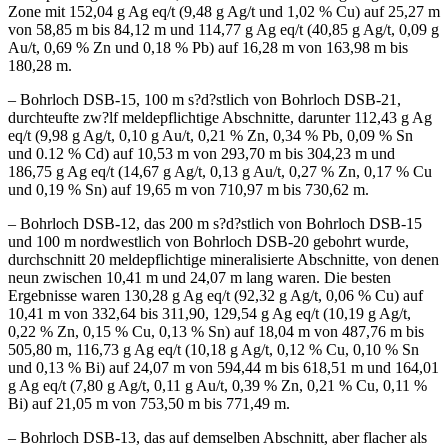
Zone mit 152,04 g Ag eq/t (9,48 g Ag/t und 1,02 % Cu) auf 25,27 m
von 58,85 m bis 84,12 m und 114,77 g Ag eq/t (40,85 g Ag/t, 0,09 g
Au/t, 0,69 % Zn und 0,18 % Pb) auf 16,28 m von 163,98 m bis
180,28 m.
– Bohrloch DSB-15, 100 m s?d?stlich von Bohrloch DSB-21,
durchteufte zw?lf meldepflichtige Abschnitte, darunter 112,43 g Ag
eq/t (9,98 g Ag/t, 0,10 g Au/t, 0,21 % Zn, 0,34 % Pb, 0,09 % Sn
und 0.12 % Cd) auf 10,53 m von 293,70 m bis 304,23 m und
186,75 g Ag eq/t (14,67 g Ag/t, 0,13 g Au/t, 0,27 % Zn, 0,17 % Cu
und 0,19 % Sn) auf 19,65 m von 710,97 m bis 730,62 m.
– Bohrloch DSB-12, das 200 m s?d?stlich von Bohrloch DSB-15
und 100 m nordwestlich von Bohrloch DSB-20 gebohrt wurde,
durchschnitt 20 meldepflichtige mineralisierte Abschnitte, von denen
neun zwischen 10,41 m und 24,07 m lang waren. Die besten
Ergebnisse waren 130,28 g Ag eq/t (92,32 g Ag/t, 0,06 % Cu) auf
10,41 m von 332,64 bis 311,90, 129,54 g Ag eq/t (10,19 g Ag/t,
0,22 % Zn, 0,15 % Cu, 0,13 % Sn) auf 18,04 m von 487,76 m bis
505,80 m, 116,73 g Ag eq/t (10,18 g Ag/t, 0,12 % Cu, 0,10 % Sn
und 0,13 % Bi) auf 24,07 m von 594,44 m bis 618,51 m und 164,01
g Ag eq/t (7,80 g Ag/t, 0,11 g Au/t, 0,39 % Zn, 0,21 % Cu, 0,11 %
Bi) auf 21,05 m von 753,50 m bis 771,49 m.
– Bohrloch DSB-13, das auf demselben Abschnitt, aber flacher als