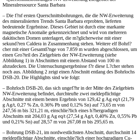
Mineralressource Santa Barbara
– Die f?nf ersten Querschnittsbohrungen, die die NW-Erweiterung
des mineralisierten Trends Santa Barbara erprobten, lieferten
bedeutende Ergebnisse. Dieses Gebiet ist durch eine markante
magnetische Anomalie gekennzeichnet und wird von mehreren
dakitischen Domen unterlagert, die m?glicherweise mit einer
sekund?ren Caldera in Zusammenhang stehen. Weitere elf Bohrl?
cher mit einer Gesamtl?nge von 7.859 m wurden abgeschlossen, um
einen Gro?teil des Zielgebiets der NW-Erweiterung (siehe
Abbildung 1) in Abschnitten mit einem Abstand von 100 m
abzudecken. Die Untersuchungsergebnisse f?r diese L?cher stehen
noch aus. Abbildung 2 zeigt einen Abschnitt entlang des Bohrlochs
DSB-20. Die Highlights sind wie folgt:
– Bohrloch DSB-20, das sich ungef?hr in der Mitte des Zielgebiets
NW-Erweiterung befindet, durchteufte zwei meldepflichtige
Abschnitte mit einem besten Ergebnis von 129,42 g Ag eq/t (21,79
g Ag/t, 0,27 % Zn, 0.36% Pb und 0,12% Sn) auf 73,65 m von
247,56 m bis 321,21 m, einschlie?lich eines h?hergradigen
Abschnitts mit 204,03 g Ag eq/t (27,54 g Ag/t, 0,40% Zn, 0,55% Pb
und 0,21% Sn) auf 28,57 m von 267,08 m bis 295,65 m.
– Bohrung DSB-21, im nordwestlichsten Abschnitt, durchschnitt 14
meldepflichtige Abschnitte, einschlie?lich einer hochgradigen Cu-