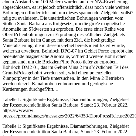
einem Abstand von 100 Metern wurden auf der NW-Erweiterung
abgeschlossen, es ist jedoch offensichtlich, dass noch viele weitere
Bohrungen erforderlich sind, um dieses spannende Zielgebiet vollst?
ndig zu evaluieren. Die unterirdischen Bohrungen werden vom
Stollen Santa Barbara aus fortgesetzt, um die gro?e magnetische
Anomalie im S?dwesten zu erproben. Die erste einer Reihe von
Oberfl?chenbohrungen zur Erprobung des s?dlichen Zielgebiets
Santa Barbara ist im Gange, mit dem Ziel, die hochgradige
Mineralisierung, die in diesem Gebiet bereits identifiziert wurde,
weiter zu erweitern. Bohrloch DPC-07 im Gebiet Porco erprobt eine
bedeutende magnetische Anomalie, w?hrend weitere Bohrl?cher
geplant sind, um die Brekzienr?hre Porco tiefer zu erproben.
Bohrloch DM2-01, das im Gebiet Mina 2 im s?d?stlichen Teil des
Grundst?cks gebohrt werden soll, wird einen potenziellen
Zinnporphyr in der Tiefe untersuchen. In den Mina-2-Betrieben
werden derzeit Kanalproben entnommen und geologische
Kartierungen durchgef?hrt. „
Tabelle 1: Signifikante Ergebnisse, Diamantbohrungen, Zielgebiet
der Ressourcendefinition Santa Barbara, Stand: 23. Februar 2022.
https://www.irw-
press.at/prcom/images/messages/2022/64353/EloroPressRelease202
Tabelle 1: Signifikante Ergebnisse, Diamantbohrungen, Zielgebiet
der Ressourcendefinition Santa Barbara, Stand: 23. Februar 2022