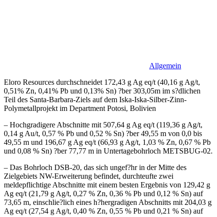
Allgemein
Eloro Resources durchschneidet 172,43 g Ag eq/t (40,16 g Ag/t,
0,51% Zn, 0,41% Pb und 0,13% Sn) ?ber 303,05m im s?dlichen
Teil des Santa-Barbara-Ziels auf dem Iska-Iska-Silber-Zinn-
Polymetallprojekt im Department Potosi, Bolivien
– Hochgradigere Abschnitte mit 507,64 g Ag eq/t (119,36 g Ag/t,
0,14 g Au/t, 0,57 % Pb und 0,52 % Sn) ?ber 49,55 m von 0,0 bis
49,55 m und 196,67 g Ag eq/t (66,93 g Ag/t, 1,03 % Zn, 0,67 % Pb
und 0,08 % Sn) ?ber 77,77 m in Untertagebohrloch METSBUG-02.
– Das Bohrloch DSB-20, das sich ungef?hr in der Mitte des
Zielgebiets NW-Erweiterung befindet, durchteufte zwei
meldepflichtige Abschnitte mit einem besten Ergebnis von 129,42 g
Ag eq/t (21,79 g Ag/t, 0,27 % Zn, 0,36 % Pb und 0,12 % Sn) auf
73,65 m, einschlie?lich eines h?hergradigen Abschnitts mit 204,03 g
Ag eq/t (27,54 g Ag/t, 0,40 % Zn, 0,55 % Pb und 0,21 % Sn) auf