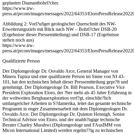
geplanten Diamantbohrl?cher.
https://www.irw-
press.at/prcom/images/messages/2022/64353/EloroPressRelease2022
Abbildung 2: Vorl?ufiger geologischer Querschnitt des NW-
Erweiterungsziels mit Blick nach NW – Bohrl?cher DSB-20
(Ergebnisse dieser Pressemitteilung) und DSB-17 (Ergebnisse
stehen noch aus)
https://www.irw-
press.at/prcom/images/messages/2022/64353/EloroPressRelease2022
Qualifizierte Person
Der Diplomgeologe Dr. Osvaldo Arce, General Manager von
Minera Tupiza und eine qualifizierte Person im Sinne von NI 43-
101, hat den technischen Inhalt dieser Pressemitteilung gepr?ft und
genehmigt. Der Diplomgeologe Dr. Bill Pearson, Executive Vice
President Exploration Eloro, der ?ber mehr als 45 Jahre Erfahrung in
der weltweiten Bergbauexploration verf?gt, einschlie?lich
umfangreicher Arbeiten in S?damerika, leitet das gesamte technische
Programm in enger Zusammenarbeit mit dem Diplomgeologen Dr.
Osvaldo Arce. Der Diplomgeologe Dr. Quinton Hennigh, Senior
Technical Advisor von Eloro, und der unabh?ngige technische
Berater Charley Murahwi (Diplomgeologe und FAusIMM von
Micon International Limited) werden regelm??ig zu technischen