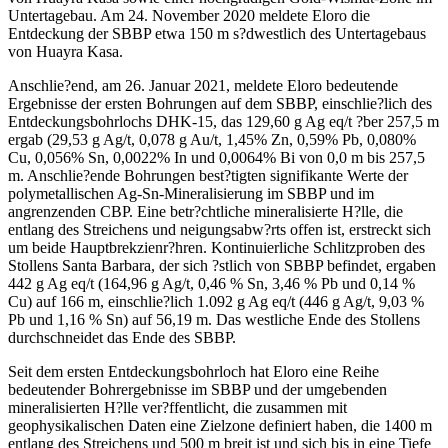
Untertagebau. Am 24. November 2020 meldete Eloro die
Entdeckung der SBBP etwa 150 m s?dwestlich des Untertagebaus
von Huayra Kasa.
Anschlie?end, am 26. Januar 2021, meldete Eloro bedeutende
Ergebnisse der ersten Bohrungen auf dem SBBP, einschlie?lich des
Entdeckungsbohrlochs DHK-15, das 129,60 g Ag eq/t ?ber 257,5 m
ergab (29,53 g Ag/t, 0,078 g Au/t, 1,45% Zn, 0,59% Pb, 0,080%
Cu, 0,056% Sn, 0,0022% In und 0,0064% Bi von 0,0 m bis 257,5
m. Anschlie?ende Bohrungen best?tigten signifikante Werte der
polymetallischen Ag-Sn-Mineralisierung im SBBP und im
angrenzenden CBP. Eine betr?chtliche mineralisierte H?lle, die
entlang des Streichens und neigungsabw?rts offen ist, erstreckt sich
um beide Hauptbrekzienr?hren. Kontinuierliche Schlitzproben des
Stollens Santa Barbara, der sich ?stlich von SBBP befindet, ergaben
442 g Ag eq/t (164,96 g Ag/t, 0,46 % Sn, 3,46 % Pb und 0,14 %
Cu) auf 166 m, einschlie?lich 1.092 g Ag eq/t (446 g Ag/t, 9,03 %
Pb und 1,16 % Sn) auf 56,19 m. Das westliche Ende des Stollens
durchschneidet das Ende des SBBP.
Seit dem ersten Entdeckungsbohrloch hat Eloro eine Reihe
bedeutender Bohrergebnisse im SBBP und der umgebenden
mineralisierten H?lle ver?ffentlicht, die zusammen mit
geophysikalischen Daten eine Zielzone definiert haben, die 1400 m
entlang des Streichens und 500 m breit ist und sich bis in eine Tiefe