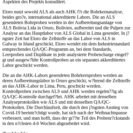
Aspekten des Projekts konsultiert.
Eloro nutzt sowohl ALS als auch AHK f?r die Bohrkernanalyse,
beides gro?e, international akkreditierte Labors. Die an ALS
gesendeten Bohrproben werden in der Aufbereitungsanlage von
ALS Bolivia Ltda in Oruro, Bolivien, aufbereitet und die Pulpen zur
Analyse an das Hauptlabor von ALS Global in Lima gesendet. In j?
ngster Zeit hat Eloro die Zellstoffe an das Labor von ALS in
Galway in Irland geschickt. Eloro wendet ein dem Industriestandard
entsprechendes QA/QC-Programm an, bei dem Standards,
Leerproben und Duplikate in jede analysierte Probencharge eingef?
gt und ausgew?hlte Kontrollproben an ein separates akkreditiertes
Labor geschickt werden.
Die an die AHK-Labors gesendeten Bohrkernproben werden an
deren Aufbereitungslabor in Oruro geschickt, w?hrend die Zellstoffe
an das AHK-Labor in Lima, Peru, geschickt werden.
Kontrollproben zwischen ALS und AHK werden regelm??ig als
QA/QC-Kontrolle durchgef?hrt. AHK arbeitet mit denselben
Analyseprotokollen wie ALS und mit denselben QA/QC-
Protokollen. Die Durchlaufzeit, die durch den j?ngsten Anstieg von
Covid-19 beeintr?chtigt wurde, hat sich nach der Weihnachtspause
verbessert, und man hofft, dass der gr??te Teil des Probenr?ckstands
in den n?chsten 4-6 Wochen abgearbeitet wird.