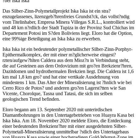
?ber Iska Iska
Das Silber-Zinn-Polymetallprojekt Iska Iska ist ein stra?
enzugelassenes, lizenzgeb?hrenfreies Grundst?ck, das vollst?ndig
vom Titelinhaber, Empresa Minera Villegas S.R.L., kontrolliert wird
und 48 km n?rdlich der Stadt Tupiza in der Provinz Sud Chichas im
Departement Potosi im S?den Boliviens liegt. Eloro hat die Option,
eine 99%ige Beteiligung an Iska Iska zu erwerben.
Iska Iska ist ein bedeutender polymetallischer Silber-Zinn-Porphyr-
Epithermalkomplex, der mit einer m?glicherweise eingest?
rzten/aufgew?hlten Caldera aus dem Mioz?n in Verbindung steht,
die auf Gesteinen aus dem Ordovizium mit gro?en Brekzienr?hren,
Dazitdomen und hydrothermalen Brekzien liegt. Die Caldera ist 1,6
km mal 1,8 km gro? und hat eine vertikale Ausdehnung von
mindestens 1 km. Das Alter der Mineralisierung ist ?hnlich wie bei
Cerro Rico de Potos? und anderen gro?en Lagerst?tten wie San
Vicente, Chorolque, Tasna und Tatasi, die sich im selben
geologischen Trend befinden.
Eloro begann am 13. September 2020 mit unterirdischen
Diamantbohrungen in den Untertagebetrieben von Huayra Kasa bei
Iska Iska. Am 18. November 2020 meldete Eloro, die Entdeckung
einer bedeutenden Brekzienr?hre mit einer ausgedehnten Silber-
Polymetall-Mineralisierung unmittelbar ?stlich des Untertagebaus
von Huayra Kasa sowie einer hochgradigen Gold-Wismut-Zone im