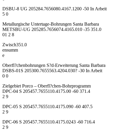
DSBU-8 UG 205284.7656080.4167.1200 -50 In Arbeit
5 0
Metallurgische Untertage-Bohrungen Santa Barbara
METSBU-UG 205285.7656074.4165.010 -35 351.0
01 2 8
Zwisch351.0
ensumm
e
Oberfl?chenbohrungen S?d-Erweiterung Santa Barbara
DSBS-01S 205300.7655563.4204.030? -30 In Arbeit
0 0
Zielgebiet Porco – Oberfl?chen-Bohrprogramm
DPC-04 S 205457.7655110.4175.00 -60 371.4
2 9
DPC-05 S 205457.7655110.4175.090 -60 407.5
2 9
DPC-06 S 205457.7655110.4175.0243 -60 716.4
2 9