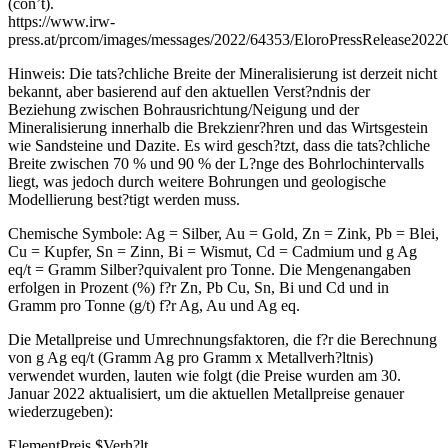
(con’t).
https://www.irw-
press.at/prcom/images/messages/2022/64353/EloroPressRelease202
Hinweis: Die tats?chliche Breite der Mineralisierung ist derzeit nicht
bekannt, aber basierend auf den aktuellen Verst?ndnis der
Beziehung zwischen Bohrausrichtung/Neigung und der
Mineralisierung innerhalb die Brekzienr?hren und das Wirtsgestein
wie Sandsteine und Dazite. Es wird gesch?tzt, dass die tats?chliche
Breite zwischen 70 % und 90 % der L?nge des Bohrlochintervalls
liegt, was jedoch durch weitere Bohrungen und geologische
Modellierung best?tigt werden muss.
Chemische Symbole: Ag = Silber, Au = Gold, Zn = Zink, Pb = Blei,
Cu = Kupfer, Sn = Zinn, Bi = Wismut, Cd = Cadmium und g Ag
eq/t = Gramm Silber?quivalent pro Tonne. Die Mengenangaben
erfolgen in Prozent (%) f?r Zn, Pb Cu, Sn, Bi und Cd und in
Gramm pro Tonne (g/t) f?r Ag, Au und Ag eq.
Die Metallpreise und Umrechnungsfaktoren, die f?r die Berechnung
von g Ag eq/t (Gramm Ag pro Gramm x Metallverh?ltnis)
verwendet wurden, lauten wie folgt (die Preise wurden am 30.
Januar 2022 aktualisiert, um die aktuellen Metallpreise genauer
wiederzugeben):
ElementPreis $Verh?lt