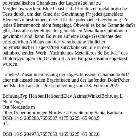
polymetallischen Charakters der Lagerst?tte nur zu
Vergleichszwecken. Blue Coast Ltd. f?hrt derzeit metallurgische
Tests durch, um den Grad der Gewinnung f?r jedes gemeldete
Element zu bestimmen; derzeit ist die potenzielle Gewinnung f?r
jedes Element noch nicht festgelegt. Obwohl es keine Garantie daf?r
gibt, dass alle oder einige der gemeldeten Metallkonzentrationen
gewinnbar sind, kann Bolivien auf eine lange Geschichte des
erfolgreichen Abbaus und der Verarbeitung ?hnlicher
polymetallischer Lagerst?tten zur?ckblicken, die in dem
bahnbrechenden Werk „Yacimientos Metaliferos de Bolivia“ des
Diplomgeologen Dr. Osvaldo R. Arce Burgoa zusammengefasst
wurden.
Tabelle2: Zusammenfassung der abgeschlossenen Diamantbohrl?
cher mit ausstehenden Ergebnissen und der laufenden Bohrl?cher
bei Iska Iska aus der Pressemitteilung vom 23. Februar 2022
BohrungTyp HalsbanHalsbandElev AzimutWinkelBohrung L
Nr. d ?nge
Ost Nordende m
Oberfl?chenbohrungen Nordwest-Erweiterung Santa Barbara
DSB-14 S 205283.7656587.4175.0225 -65 968.5
0 2
DSB-16 S 204973.7657053.4165.0225 -65 862.0