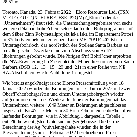
28,57 m.
Toronto, Kanada, 23. Februar 2022 – Eloro Resources Ltd. (TSX-
V: ELO; OTCQX: ELRRF; FSE: P2QM) („Eloro“ oder das
„Unternehmen“) freut sich, die Untersuchungsergebnisse von sechs
weiteren Diamantbohrl?chern seines laufenden Bohrprogramms auf
dem Silber-Zinn-Polymetallprojekt Iska Iska im Departement Potosi
in S?dbolivien bekannt zu geben. Loch METSBUG-02 ist ein
Untertagebohrloch, das nord?stlich des Stollens Santa Barbara zu
metallurgischen Zwecken und zum Abschluss von Auff?
llbohrungen gebohrt wurde. Die ?brigen f?nf Bohrl?cher erprobten
die NW-Erweiterung im Zielgebiet der Mineralressourcen von Santa
Barbara (DSB-12, -13, -15, -20 und -21) in einer Reihe von NE-
SW-Abschnitten, wie in Abbildung 1 dargestellt.
Wie bereits angek?ndigt (siehe Eloros Pressemitteilung vom 18.
Januar 2022) wurden die Bohrungen am 17. Januar 2022 mit zwei
Oberfl?chenbohrger?ten und einem Untertagebohrger?t wieder
aufgenommen. Seit der Wiederaufnahme der Bohrungen hat das
Unternehmen weitere 4,649 Meter an Bohrungen abgeschlossen,
insgesamt also 45,117 Meter in 80 Bohrl?chern, einschlie?lich dreier
laufender Bohrungen, wie in Abbildung 1 dargestellt. Tabelle 1
enth?lt die wichtigsten Untersuchungsergebnisse. Die f?r die
Berechnung der Ag-?quivalentgehalte wurden die in der
Pressemitteilung vom 1. Februar 2022 beschriebenen Preise