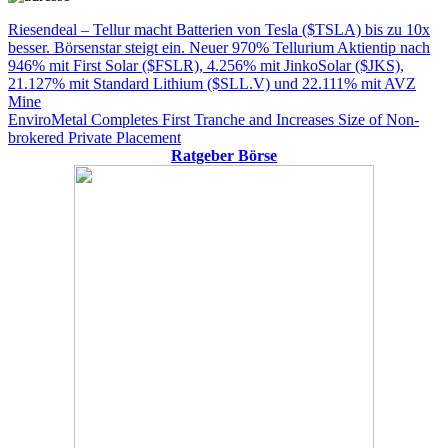
Beitragsnavigation
Vorheriger
Riesendeal – Tellur macht Batterien von Tesla ($TSLA) bis zu 10x
Beitrag:
besser. Börsenstar steigt ein. Neuer 970% Tellurium Aktientip nach
946% mit First Solar ($FSLR), 4.256% mit JinkoSolar ($JKS),
21.127% mit Standard Lithium ($SLL.V) und 22.111% mit AVZ
Mine
Nächster
EnviroMetal Completes First Tranche and Increases Size of Non-
Beitrag:
brokered Private Placement
Ratgeber Börse