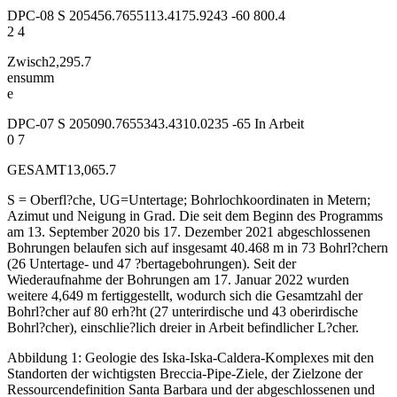
DPC-08 S 205456.7655113.4175.9243 -60 800.4
2 4
Zwisch2,295.7
ensumm
e
DPC-07 S 205090.7655343.4310.0235 -65 In Arbeit
0 7
GESAMT13,065.7
S = Oberfl?che, UG=Untertage; Bohrlochkoordinaten in Metern;
Azimut und Neigung in Grad. Die seit dem Beginn des Programms
am 13. September 2020 bis 17. Dezember 2021 abgeschlossenen
Bohrungen belaufen sich auf insgesamt 40.468 m in 73 Bohrl?chern
(26 Untertage- und 47 ?bertagebohrungen). Seit der
Wiederaufnahme der Bohrungen am 17. Januar 2022 wurden
weitere 4,649 m fertiggestellt, wodurch sich die Gesamtzahl der
Bohrl?cher auf 80 erh?ht (27 unterirdische und 43 oberirdische
Bohrl?cher), einschlie?lich dreier in Arbeit befindlicher L?cher.
Abbildung 1: Geologie des Iska-Iska-Caldera-Komplexes mit den
Standorten der wichtigsten Breccia-Pipe-Ziele, der Zielzone der
Ressourcendefinition Santa Barbara und der abgeschlossenen und