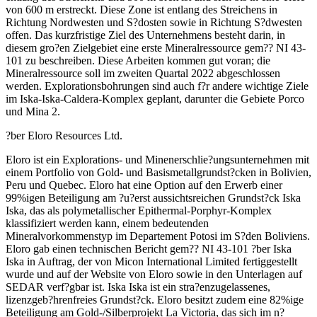
von 600 m erstreckt. Diese Zone ist entlang des Streichens in
Richtung Nordwesten und S?dosten sowie in Richtung S?dwesten
offen. Das kurzfristige Ziel des Unternehmens besteht darin, in
diesem gro?en Zielgebiet eine erste Mineralressource gem?? NI 43-
101 zu beschreiben. Diese Arbeiten kommen gut voran; die
Mineralressource soll im zweiten Quartal 2022 abgeschlossen
werden. Explorationsbohrungen sind auch f?r andere wichtige Ziele
im Iska-Iska-Caldera-Komplex geplant, darunter die Gebiete Porco
und Mina 2.
?ber Eloro Resources Ltd.
Eloro ist ein Explorations- und Minenerschlie?ungsunternehmen mit
einem Portfolio von Gold- und Basismetallgrundst?cken in Bolivien,
Peru und Quebec. Eloro hat eine Option auf den Erwerb einer
99%igen Beteiligung am ?u?erst aussichtsreichen Grundst?ck Iska
Iska, das als polymetallischer Epithermal-Porphyr-Komplex
klassifiziert werden kann, einem bedeutenden
Mineralvorkommenstyp im Departement Potosi im S?den Boliviens.
Eloro gab einen technischen Bericht gem?? NI 43-101 ?ber Iska
Iska in Auftrag, der von Micon International Limited fertiggestellt
wurde und auf der Website von Eloro sowie in den Unterlagen auf
SEDAR verf?gbar ist. Iska Iska ist ein stra?enzugelassenes,
lizenzgeb?hrenfreies Grundst?ck. Eloro besitzt zudem eine 82%ige
Beteiligung am Gold-/Silberprojekt La Victoria, das sich im n?