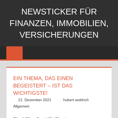
Zum
NEWSTICKER FÜR
Inhalt
springen
FINANZEN, IMMOBILIEN,
VERSICHERUNGEN
EIN THEMA, DAS EINEN
BEGEISTERT – IST DAS
WICHTIGSTE!
21. Dezember 2021
hubert woldrich
Allgemein