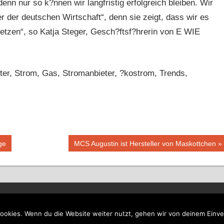
nn nur so k?nnen wir langfristig erfolgreich bleiben. Wir
r der deutschen Wirtschaft“, denn sie zeigt, dass wir es
tzen“, so Katja Steger, Gesch?ftsf?hrerin von E WIE
r, Strom, Gas, Stromanbieter, ?kostrom, Trends,
Nächster
ge
MCS Augustin ist Hersteller von Maskottchen
Beitrag:
ookies. Wenn du die Website weiter nutzt, gehen wir von deinem Einve