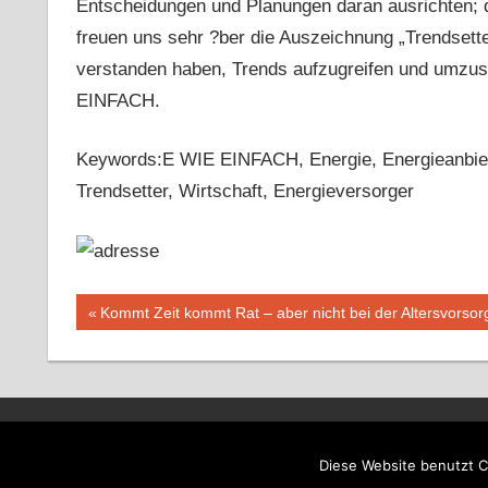
Entscheidungen und Planungen daran ausrichten; de
freuen uns sehr ?ber die Auszeichnung „Trendsette
verstanden haben, Trends aufzugreifen und umzuse
EINFACH.
Keywords:E WIE EINFACH, Energie, Energieanbiete
Trendsetter, Wirtschaft, Energieversorger
Beitragsnavigation
Vorheriger
Kommt Zeit kommt Rat – aber nicht bei der Altersvorsor
Beitrag:
WordPress-Theme: Tortuga von ThemeZee.
Diese Website benutzt C