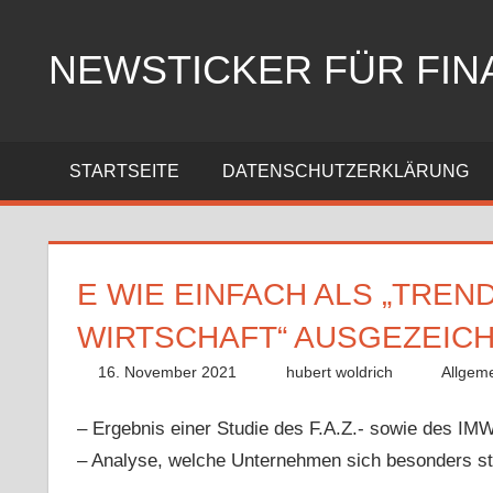
Zum
Inhalt
NEWSTICKER FÜR FIN
springen
STARTSEITE
DATENSCHUTZERKLÄRUNG
E WIE EINFACH ALS „TRE
WIRTSCHAFT“ AUSGEZEIC
16. November 2021
hubert woldrich
Allgem
– Ergebnis einer Studie des F.A.Z.- sowie des IMW
– Analyse, welche Unternehmen sich besonders st