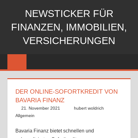
Zum
NEWSTICKER FÜR
Inhalt
springen
FINANZEN, IMMOBILIEN,
VERSICHERUNGEN
DER ONLINE-SOFORTKREDIT VON
BAVARIA FINANZ
21. November 2021
hubert woldrich
Allgemein
Bavaria Finanz bietet schnellen und