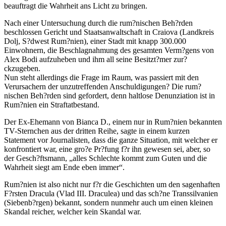
beauftragt die Wahrheit ans Licht zu bringen.
Nach einer Untersuchung durch die rum?nischen Beh?rden
beschlossen Gericht und Staatsanwaltschaft in Craiova (Landkreis
Dolj, S?dwest Rum?nien), einer Stadt mit knapp 300.000
Einwohnern, die Beschlagnahmung des gesamten Verm?gens von
Alex Bodi aufzuheben und ihm all seine Besitzt?mer zur?
ckzugeben.
Nun steht allerdings die Frage im Raum, was passiert mit den
Verursachern der unzutreffenden Anschuldigungen? Die rum?
nischen Beh?rden sind gefordert, denn haltlose Denunziation ist in
Rum?nien ein Straftatbestand.
Der Ex-Ehemann von Bianca D., einem nur in Rum?nien bekannten
TV-Sternchen aus der dritten Reihe, sagte in einem kurzen
Statement vor Journalisten, dass die ganze Situation, mit welcher er
konfrontiert war, eine gro?e Pr?fung f?r ihn gewesen sei, aber, so
der Gesch?ftsmann, „alles Schlechte kommt zum Guten und die
Wahrheit siegt am Ende eben immer“.
Rum?nien ist also nicht nur f?r die Geschichten um den sagenhaften
F?rsten Dracula (Vlad III. Draculea) und das sch?ne Transsilvanien
(Siebenb?rgen) bekannt, sondern nunmehr auch um einen kleinen
Skandal reicher, welcher kein Skandal war.