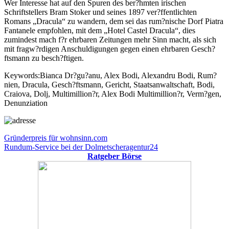
Wer Interesse hat auf den Spuren des ber?hmten irischen
Schriftstellers Bram Stoker und seines 1897 ver?ffentlichten
Romans „Dracula“ zu wandern, dem sei das rum?nische Dorf Piatra
Fantanele empfohlen, mit dem „Hotel Castel Dracula“, dies
zumindest mach f?r ehrbaren Zeitungen mehr Sinn macht, als sich
mit fragw?rdigen Anschuldigungen gegen einen ehrbaren Gesch?
ftsmann zu besch?ftigen.
Keywords:Bianca Dr?gu?anu, Alex Bodi, Alexandru Bodi, Rum?
nien, Dracula, Gesch?ftsmann, Gericht, Staatsanwaltschaft, Bodi,
Craiova, Dolj, Multimillion?r, Alex Bodi Multimillion?r, Verm?gen,
Denunziation
Beitragsnavigation
Vorheriger
Gründerpreis für wohnsinn.com
Beitrag:
Nächster
Rundum-Service bei der Dolmetscheragentur24
Beitrag:
Ratgeber Börse