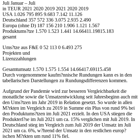
Juli Januar – Juli
in TEUR 2021 2020 2019 2021 2020 2019
USA 1.026 795 895 9.683 7.142 11.126
Deutschland 357 572 336 3.075 2.935 2.490
Europa (ohne D) 187 156 210 1.906 1.121 1.567
Produktums?tze 1.570 1.523 1.441 14.66411.19815.183
gesamt
Ums?tze aus F&E 0 52 113 0 6.493 275
Projekten und
Lizenzzahlungen
Gesamtumsatz 1.570 1.575 1.554 14.66417.69115.458
Durch vorgenommene kaufm?nnische Rundungen kann es in den
tabellarischen Darstellungen zu Rundungsdifferenzen kommen.
Aufgrund der Pandemie wird zur besseren Vergleichbarkeit die
monatliche sowie die Umsatzentwicklung seit Jahresbeginn auch mit
den Ums?tzen im Jahr 2019 in Relation gesetzt. So wurde in allen
M?rkten im Vergleich zu 2019 in Summe ein Plus von rund 9% bei
den Produktums?tzen im Juli 2021 erzielt. In den USA stiegen die
Produkterl?se im Juli 2021 um ca. 15% verglichen mit Juli 2019. In
Deutschland stieg im Vergleich zum Juli 2019 der Umsatz im Juli
2021 um ca. 6%, w?hrend der Umsatz in den restlichen europ?
ischen M?rkten um rund 11% fiel.