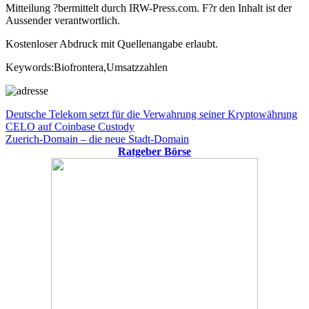
Mitteilung ?bermittelt durch IRW-Press.com. F?r den Inhalt ist der
Aussender verantwortlich.
Kostenloser Abdruck mit Quellenangabe erlaubt.
Keywords:Biofrontera,Umsatzzahlen
Beitragsnavigation
Vorheriger
Deutsche Telekom setzt für die Verwahrung seiner Kryptowährung
Beitrag:
CELO auf Coinbase Custody
Nächster
Zuerich-Domain – die neue Stadt-Domain
Beitrag:
Ratgeber Börse