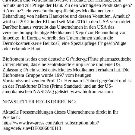
Schutz und zur Pflege der Haut. Zu den wichtigsten Produkten geh?
rt Ameluz?, ein verschreibungspflichtiges Medikament zur
Behandlung von hellem Hautkrebs und dessen Vorstufen. Ameluz?
wird seit 2012 in der EU und seit Mai 2016 in den USA vermarktet.
Dar?ber hinaus vertreibt das Unternehmen in den USA das
verschreibungspflichtige Medikament Xepi? zur Behandlung von
Impetigo. In Europa vertreibt das Unternehmen zudem die
Dermokosmetikserie Belixos?, eine Spezialpflege f?r gesch?digte
oder erkrankte Haut.
Biofrontera ist das erste deutsche Gr?nder-gef?hrte pharmazeutische
Unternehmen, das eine zentralisierte europ?ische und eine US-
Zulassung f?r ein selbst entwickeltes Medikament erhalten hat. Die
Biofrontera-Gruppe wurde 1997 vom heutigen
Vorstandsvorsitzenden Prof. Dr. Hermann L?bbert gegr?ndet und ist
an der Frankfurter B?rse (Prime Standard) und an der US-
amerikanischen NASDAQ gelistet. www.biofrontera.com
NEWSLETTER REGISTRIERUNG:
Aktuelle Pressemeldungen dieses Unternehmens direkt in Ihr
Postfach:
https://www.irw-press.com/alert_subscription.php?
lang=de&isin=DE0006046113