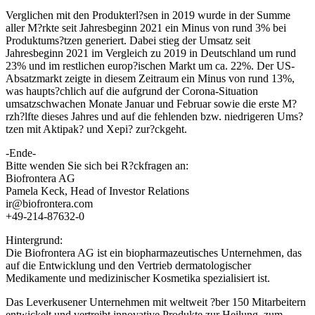
Verglichen mit den Produkterl?sen in 2019 wurde in der Summe
aller M?rkte seit Jahresbeginn 2021 ein Minus von rund 3% bei
Produktums?tzen generiert. Dabei stieg der Umsatz seit
Jahresbeginn 2021 im Vergleich zu 2019 in Deutschland um rund
23% und im restlichen europ?ischen Markt um ca. 22%. Der US-
Absatzmarkt zeigte in diesem Zeitraum ein Minus von rund 13%,
was haupts?chlich auf die aufgrund der Corona-Situation
umsatzschwachen Monate Januar und Februar sowie die erste M?
rzh?lfte dieses Jahres und auf die fehlenden bzw. niedrigeren Ums?
tzen mit Aktipak? und Xepi? zur?ckgeht.
-Ende-
Bitte wenden Sie sich bei R?ckfragen an:
Biofrontera AG
Pamela Keck, Head of Investor Relations
ir@biofrontera.com
+49-214-87632-0
Hintergrund:
Die Biofrontera AG ist ein biopharmazeutisches Unternehmen, das
auf die Entwicklung und den Vertrieb dermatologischer
Medikamente und medizinischer Kosmetika spezialisiert ist.
Das Leverkusener Unternehmen mit weltweit ?ber 150 Mitarbeitern
entwickelt und vertreibt innovative Produkte zur Heilung, zum