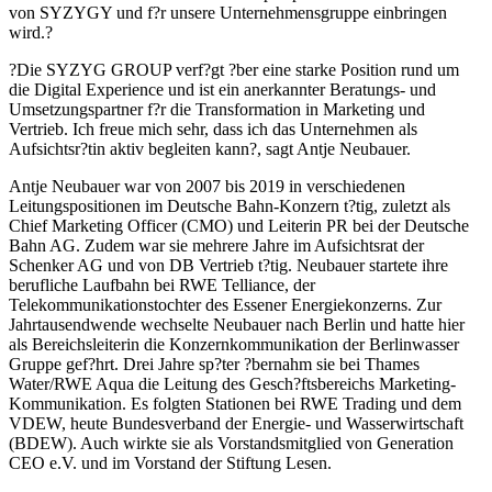
von SYZYGY und f?r unsere Unternehmensgruppe einbringen
wird.?
?Die SYZYG GROUP verf?gt ?ber eine starke Position rund um
die Digital Experience und ist ein anerkannter Beratungs- und
Umsetzungspartner f?r die Transformation in Marketing und
Vertrieb. Ich freue mich sehr, dass ich das Unternehmen als
Aufsichtsr?tin aktiv begleiten kann?, sagt Antje Neubauer.
Antje Neubauer war von 2007 bis 2019 in verschiedenen
Leitungspositionen im Deutsche Bahn-Konzern t?tig, zuletzt als
Chief Marketing Officer (CMO) und Leiterin PR bei der Deutsche
Bahn AG. Zudem war sie mehrere Jahre im Aufsichtsrat der
Schenker AG und von DB Vertrieb t?tig. Neubauer startete ihre
berufliche Laufbahn bei RWE Telliance, der
Telekommunikationstochter des Essener Energiekonzerns. Zur
Jahrtausendwende wechselte Neubauer nach Berlin und hatte hier
als Bereichsleiterin die Konzernkommunikation der Berlinwasser
Gruppe gef?hrt. Drei Jahre sp?ter ?bernahm sie bei Thames
Water/RWE Aqua die Leitung des Gesch?ftsbereichs Marketing-
Kommunikation. Es folgten Stationen bei RWE Trading und dem
VDEW, heute Bundesverband der Energie- und Wasserwirtschaft
(BDEW). Auch wirkte sie als Vorstandsmitglied von Generation
CEO e.V. und im Vorstand der Stiftung Lesen.