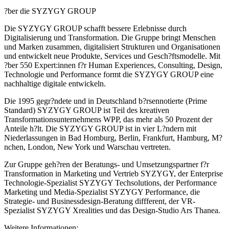
?ber die SYZYGY GROUP
Die SYZYGY GROUP schafft bessere Erlebnisse durch
Digitalisierung und Transformation. Die Gruppe bringt Menschen
und Marken zusammen, digitalisiert Strukturen und Organisationen
und entwickelt neue Produkte, Services und Gesch?ftsmodelle. Mit
?ber 550 Expert:innen f?r Human Experiences, Consulting, Design,
Technologie und Performance formt die SYZYGY GROUP eine
nachhaltige digitale entwickeln.
Die 1995 gegr?ndete und in Deutschland b?rsennotierte (Prime
Standard) SYZYGY GROUP ist Teil des kreativen
Transformationsunternehmens WPP, das mehr als 50 Prozent der
Anteile h?lt. Die SYZYGY GROUP ist in vier L?ndern mit
Niederlassungen in Bad Homburg, Berlin, Frankfurt, Hamburg, M?
nchen, London, New York und Warschau vertreten.
Zur Gruppe geh?ren der Beratungs- und Umsetzungspartner f?r
Transformation in Marketing und Vertrieb SYZYGY, der Enterprise
Technologie-Spezialist SYZYGY Techsolutions, der Performance
Marketing und Media-Spezialist SYZYGY Performance, die
Strategie- und Businessdesign-Beratung diffferent, der VR-
Spezialist SYZYGY Xrealities und das Design-Studio Ars Thanea.
Weitere Informationen: