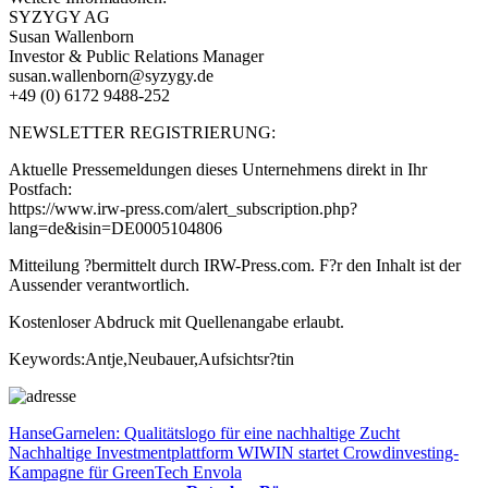
SYZYGY AG
Susan Wallenborn
Investor & Public Relations Manager
susan.wallenborn@syzygy.de
+49 (0) 6172 9488-252
NEWSLETTER REGISTRIERUNG:
Aktuelle Pressemeldungen dieses Unternehmens direkt in Ihr
Postfach:
https://www.irw-press.com/alert_subscription.php?
lang=de&isin=DE0005104806
Mitteilung ?bermittelt durch IRW-Press.com. F?r den Inhalt ist der
Aussender verantwortlich.
Kostenloser Abdruck mit Quellenangabe erlaubt.
Keywords:Antje,Neubauer,Aufsichtsr?tin
Beitragsnavigation
Vorheriger
HanseGarnelen: Qualitätslogo für eine nachhaltige Zucht
Beitrag:
Nächster
Nachhaltige Investmentplattform WIWIN startet Crowdinvesting-
Beitrag:
Kampagne für GreenTech Envola