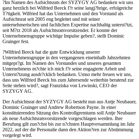
?Im Namen des Aufsichtsrats der SYZYGY AG bedanken wir uns
ganz herzlich bei Wilfried Beeck f?r seine langj?hrige, erfolgreiche
T?tigkeit. Wilfried hat das Unternehmen und den Vorstand als
Aufsichtsrat seit 2005 eng begleitet und mit seiner
unternehmerischen und fachlichen Expertise nachhaltig unterst?tzt,
seit M?rz 2018 als Aufsichtsratsvorsitzender. Er konnte der
Unternehmensgruppe wichtige Impulse geben?, stellt Dominic
Grainger fest.
?Wilfried Beeck hat die gute Entwicklung unserer
Unternehmensgruppe in den vergangenen eineinhalb Jahrzehnten
mitgepr?gt. Im Namen des Vorstandes und unseres gesamten
Unternehmens m?chte ich mich f?r seine engagierte Arbeit und
Unterst?tzung ausdr?cklich bedanken. Umso mehr freuen wir uns,
dass uns Wilfried Beeck bis zum Jahresende weiterhin beratend zur
Seite stehen wird?, sagt Franziska von Lewinski, CEO der
SYZYGY AG.
Der Aufsichtsrat der SYZYGY AG besteht nun aus Antje Neubauer,
Dominic Grainger und Andrew Robertson Payne. In einer
konstituierenden Sitzung des Kontrollgremiums soll Antje Neubauer
als neue Aufsichtsratsvorsitzende vorgeschlagen werden. Ihre
Berufung gilt zun?chst bis zur n?chsten Hauptversammlung im Jahr
2022, auf der die Personalie dann den Aktion?ren zur Abstimmung
vorgelegt wird.