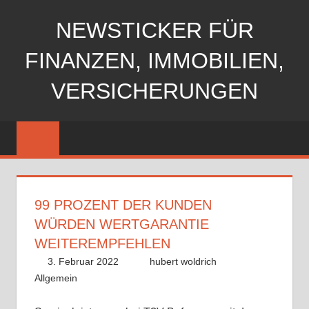
Zum
NEWSTICKER FÜR
Inhalt
springen
FINANZEN, IMMOBILIEN,
VERSICHERUNGEN
99 PROZENT DER KUNDEN
WÜRDEN WERTGARANTIE
WEITEREMPFEHLEN
3. Februar 2022
hubert woldrich
Allgemein