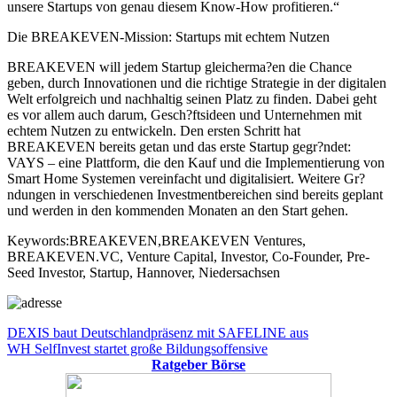
unsere Startups von genau diesem Know-How profitieren.“
Die BREAKEVEN-Mission: Startups mit echtem Nutzen
BREAKEVEN will jedem Startup gleicherma?en die Chance
geben, durch Innovationen und die richtige Strategie in der digitalen
Welt erfolgreich und nachhaltig seinen Platz zu finden. Dabei geht
es vor allem auch darum, Gesch?ftsideen und Unternehmen mit
echtem Nutzen zu entwickeln. Den ersten Schritt hat
BREAKEVEN bereits getan und das erste Startup gegr?ndet:
VAYS – eine Plattform, die den Kauf und die Implementierung von
Smart Home Systemen vereinfacht und digitalisiert. Weitere Gr?
ndungen in verschiedenen Investmentbereichen sind bereits geplant
und werden in den kommenden Monaten an den Start gehen.
Keywords:BREAKEVEN,BREAKEVEN Ventures,
BREAKEVEN.VC, Venture Capital, Investor, Co-Founder, Pre-
Seed Investor, Startup, Hannover, Niedersachsen
Beitragsnavigation
Vorheriger
DEXIS baut Deutschlandpräsenz mit SAFELINE aus
Beitrag:
Nächster
WH SelfInvest startet große Bildungsoffensive
Beitrag:
Ratgeber Börse