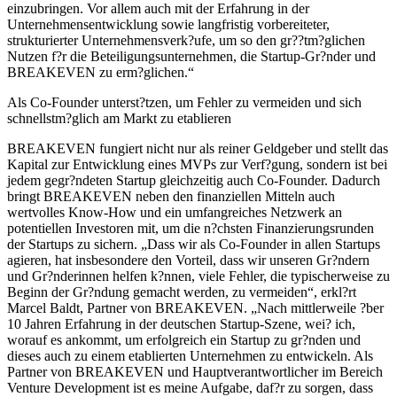
einzubringen. Vor allem auch mit der Erfahrung in der
Unternehmensentwicklung sowie langfristig vorbereiteter,
strukturierter Unternehmensverk?ufe, um so den gr??tm?glichen
Nutzen f?r die Beteiligungsunternehmen, die Startup-Gr?nder und
BREAKEVEN zu erm?glichen.“
Als Co-Founder unterst?tzen, um Fehler zu vermeiden und sich
schnellstm?glich am Markt zu etablieren
BREAKEVEN fungiert nicht nur als reiner Geldgeber und stellt das
Kapital zur Entwicklung eines MVPs zur Verf?gung, sondern ist bei
jedem gegr?ndeten Startup gleichzeitig auch Co-Founder. Dadurch
bringt BREAKEVEN neben den finanziellen Mitteln auch
wertvolles Know-How und ein umfangreiches Netzwerk an
potentiellen Investoren mit, um die n?chsten Finanzierungsrunden
der Startups zu sichern. „Dass wir als Co-Founder in allen Startups
agieren, hat insbesondere den Vorteil, dass wir unseren Gr?ndern
und Gr?nderinnen helfen k?nnen, viele Fehler, die typischerweise zu
Beginn der Gr?ndung gemacht werden, zu vermeiden“, erkl?rt
Marcel Baldt, Partner von BREAKEVEN. „Nach mittlerweile ?ber
10 Jahren Erfahrung in der deutschen Startup-Szene, wei? ich,
worauf es ankommt, um erfolgreich ein Startup zu gr?nden und
dieses auch zu einem etablierten Unternehmen zu entwickeln. Als
Partner von BREAKEVEN und Hauptverantwortlicher im Bereich
Venture Development ist es meine Aufgabe, daf?r zu sorgen, dass