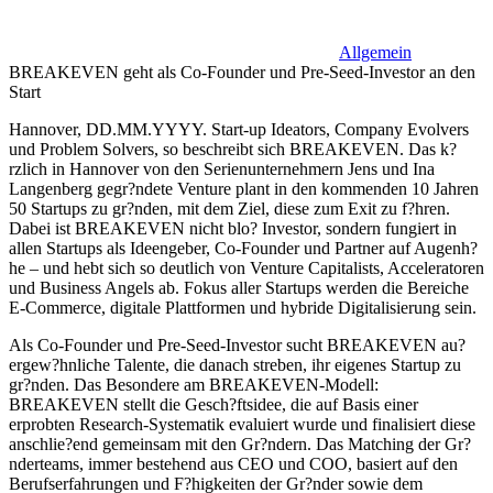
Allgemein
BREAKEVEN geht als Co-Founder und Pre-Seed-Investor an den
Start
Hannover, DD.MM.YYYY. Start-up Ideators, Company Evolvers
und Problem Solvers, so beschreibt sich BREAKEVEN. Das k?
rzlich in Hannover von den Serienunternehmern Jens und Ina
Langenberg gegr?ndete Venture plant in den kommenden 10 Jahren
50 Startups zu gr?nden, mit dem Ziel, diese zum Exit zu f?hren.
Dabei ist BREAKEVEN nicht blo? Investor, sondern fungiert in
allen Startups als Ideengeber, Co-Founder und Partner auf Augenh?
he – und hebt sich so deutlich von Venture Capitalists, Acceleratoren
und Business Angels ab. Fokus aller Startups werden die Bereiche
E-Commerce, digitale Plattformen und hybride Digitalisierung sein.
Als Co-Founder und Pre-Seed-Investor sucht BREAKEVEN au?
ergew?hnliche Talente, die danach streben, ihr eigenes Startup zu
gr?nden. Das Besondere am BREAKEVEN-Modell:
BREAKEVEN stellt die Gesch?ftsidee, die auf Basis einer
erprobten Research-Systematik evaluiert wurde und finalisiert diese
anschlie?end gemeinsam mit den Gr?ndern. Das Matching der Gr?
nderteams, immer bestehend aus CEO und COO, basiert auf den
Berufserfahrungen und F?higkeiten der Gr?nder sowie dem