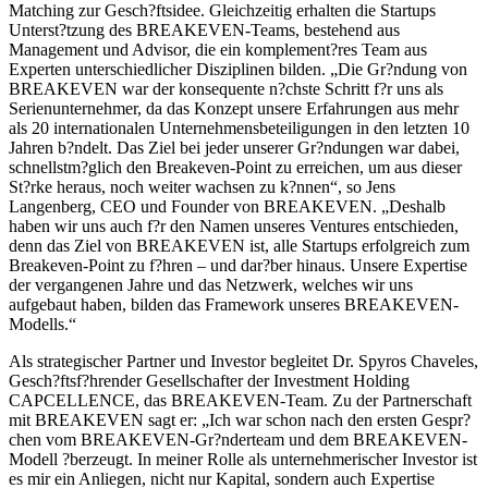
Matching zur Gesch?ftsidee. Gleichzeitig erhalten die Startups
Unterst?tzung des BREAKEVEN-Teams, bestehend aus
Management und Advisor, die ein komplement?res Team aus
Experten unterschiedlicher Disziplinen bilden. „Die Gr?ndung von
BREAKEVEN war der konsequente n?chste Schritt f?r uns als
Serienunternehmer, da das Konzept unsere Erfahrungen aus mehr
als 20 internationalen Unternehmensbeteiligungen in den letzten 10
Jahren b?ndelt. Das Ziel bei jeder unserer Gr?ndungen war dabei,
schnellstm?glich den Breakeven-Point zu erreichen, um aus dieser
St?rke heraus, noch weiter wachsen zu k?nnen“, so Jens
Langenberg, CEO und Founder von BREAKEVEN. „Deshalb
haben wir uns auch f?r den Namen unseres Ventures entschieden,
denn das Ziel von BREAKEVEN ist, alle Startups erfolgreich zum
Breakeven-Point zu f?hren – und dar?ber hinaus. Unsere Expertise
der vergangenen Jahre und das Netzwerk, welches wir uns
aufgebaut haben, bilden das Framework unseres BREAKEVEN-
Modells.“
Als strategischer Partner und Investor begleitet Dr. Spyros Chaveles,
Gesch?ftsf?hrender Gesellschafter der Investment Holding
CAPCELLENCE, das BREAKEVEN-Team. Zu der Partnerschaft
mit BREAKEVEN sagt er: „Ich war schon nach den ersten Gespr?
chen vom BREAKEVEN-Gr?nderteam und dem BREAKEVEN-
Modell ?berzeugt. In meiner Rolle als unternehmerischer Investor ist
es mir ein Anliegen, nicht nur Kapital, sondern auch Expertise